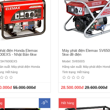
hát điện Honda Elemax
Máy phát điện Elemax SV650
00EXS - Nhật Bản 6kw
5kw đề điện
: SH7600EXS
Model: SV6500S
áy phát điện Honda ELEMAX
Máy phát điện Honda ELEMA
ản xuất: Máy phát điện Honda
Hãng sản xuất: Máy phát điện Hon
00EXModel: SH5300EXĐộng cơ
SH6500EXSĐộng cơ Honda GX34
rạng: Hết hàng
Tình trạng: Hết hàng
da GX270Vòng tua (vòng / phút)
tua (vòng / phút) 3000Đầu phá
ầu phát: SawafujiBảng điều khiển:
SawafujiBảng điều khiển Sawafuj
fujiCông suất liên tục (kVA): 3.8
suất liên tục (kVA): 5.0KVACông s
0.000đ
55.000.000đ
28.500.000đ
29.600.000đ
Công suất dự phòng (kVA): 4.7
phòng (kVA): 5.8 KVAĐiện áp (V)
AĐiện áp (V): 220VNhiên liệu:
VNhiên liệu: XăngKiểu khởi độn
XăngBình xăng to..
điệnBình ..
%
-9
ng
Hết hàng