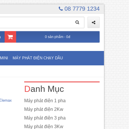
08 7779 1234
n
0 sản phẩm - 0đ
MINI
MÁY PHÁT ĐIỆN CHẠY DẦU
Danh Mục
 Elemax
Máy phát điện 1 pha
Máy phát điện 2Kw
Máy phát điện 3 pha
Máy phát điện 3Kw