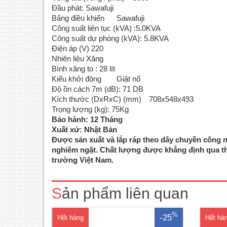
Đầu phát: Sawafuji
Bảng điều khiển
Sawafuji
Công suất liên tục (kVA) :5.0KVA
Công suất dự phòng (kVA): 5.8KVA
Điện áp (V) 220
Nhiên liệu Xăng
Bình xăng to : 28 lít
Kiểu khởi động
Giật nổ
Độ ồn cách 7m (dB): 71 DB
Kích thước (DxRxC) (mm)
708x548x493
Trọng lượng (kg): 75Kg
Bảo hành: 12 Tháng
Xuất xứ: Nhật Bản
Được sản xuất và lắp ráp theo dây chuyền công 
Máy phát điện Elemax SV2800Động cơ
Máy 
nghiêm ngặt. Chất lượng được khẳng định qua thư
Sawafuji V210 -Không khí làm mát 4 kỳ
điệnĐ
trường Việt Nam.
OHVVòng tua (vòng / phút) 3000Đầu
làm m
phát: SawafujiBảng điều khiển
3000Đ
SawafujiCông suất liên tục (kVA): 2.0
Sawa
Sản phẩm liên quan
KVACông suất dự phòng (kVA):
K
2.3KVABình xăng to: 20 LítCông suất
2.3K
hoạt động ..
%
-25
Hết hàng
Hết hà