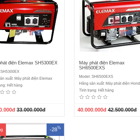
hát điện Elemax SH5300EX
Máy phát điện Elemax
SH6500EXS
: SH5300EX
Model: SH6500EXS
ản xuất: Máy phát điện Elemax
hát điện ELEMAX SH3900EXĐộng
Hãng sản xuất: Máy phát điện Hon
rạng: Hết hàng
 Honda GX200Vòng tua (vòng /
Tình trạng: Hết hàng
:3000Đầu phát: SawafujiBảng điều
iển SawafujiCông suất liên tục
:2.8 KVACông suất dự phòng (kVA):
0.000đ
33.000.000đ
40.000.000đ
42.500.000đ
 KVAĐiện áp (V):220VNhiên liệu:
ểu khởi động Giật nổBình xăng to:
..
%
-28
ng