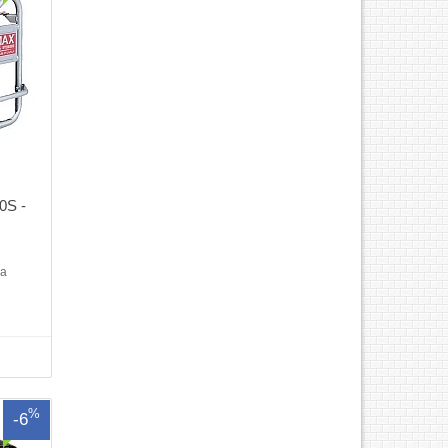
0S -
X
da
0Vòng
t:
iCông
uất dự
: 220
g Đề
%
-6