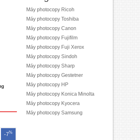
Máy photocopy Ricoh
Máy photocopy Toshiba
Máy photocopy Canon
Máy photocopy Fujifilm
Máy photocopy Fuji Xerox
Máy photocopy Sindoh
Máy photocopy Sharp
Máy photocopy Gestetner
Máy photocopy HP
ng
500 -
afuji
Máy photocopy Konica Minolta
VVòng
Máy photocopy Kyocera
t:
jiCông
Máy photocopy Samsung
uất dự
%
-7