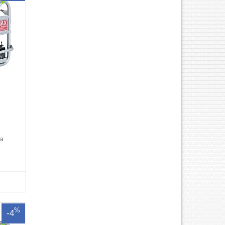
Máy 1
da
cơ
4 kỳ
0Đầu
:
 5.0
5Điện
%
-4