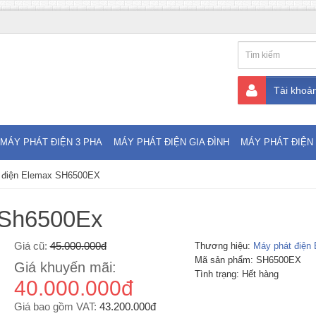
Tài khoả
MÁY PHÁT ĐIỆN 3 PHA
MÁY PHÁT ĐIỆN GIA ĐÌNH
MÁY PHÁT ĐIỆN 
 điện Elemax SH6500EX
 Sh6500Ex
Giá cũ:
45.000.000đ
Thương hiệu:
Máy phát điện
Mã sản phẩm: SH6500EX
Giá khuyến mãi:
Tình trạng: Hết hàng
40.000.000đ
Giá bao gồm VAT:
43.200.000đ