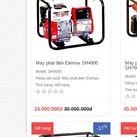
Máy phát điện Elemax SH4000
Máy p
SH76
Model: SH4000
Model
Hãng sản xuất: Máy phát điện Elemax
Máy phát điện Honda ELEMAX
M
Hãng s
Tình trạng: Hết hàng
SH4600EXĐộng cơ Honda GX240Vòng
SH53
Tình t
tua (vòng / phút) 3000Đầu phát:
Hon
SawafujiBảng điều khiển SawafujiCông
3000Đ
suất liên tục (kVA): 3.2 KVACông suất dự
Sawa
24.000.000đ
30.000.000đ
45.00
phòng (kVA): 4.0KVAĐiện áp (V)
KVA
220Nhiên liệu XăngKiểu khởi động Giật
KV
nổBình xăng ..
%
-17
Hết hàng
Hết hà