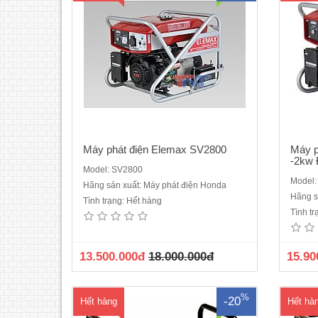
Máy phát điện Elemax SV2800
Máy p
-2kw 
Model: SV2800
Model
Hãng sản xuất: Máy phát điện Honda
Máy phát điện ELEMAX SH4000Động cơ
M
Hãng s
Tình trạng: Hết hàng
Honda 240Vòng tua (vòng / phút)
SH7
Tình t
3000Đầu phát: SawafujiBảng điều khiển
GX39
SawafujiCông suất liên tục
p
(kVA):2.7KVACông suất dự phòng
Sa
13.500.000đ
18.000.000đ
15.90
(kVA):3.7KVAĐiện áp (V):220Nhiên liệu:
5.
XăngKiểu khởi động Giật nổBình xăng: 6
6.5K
LítĐộ ồn ..
%
-20
Hết hàng
Hết hà