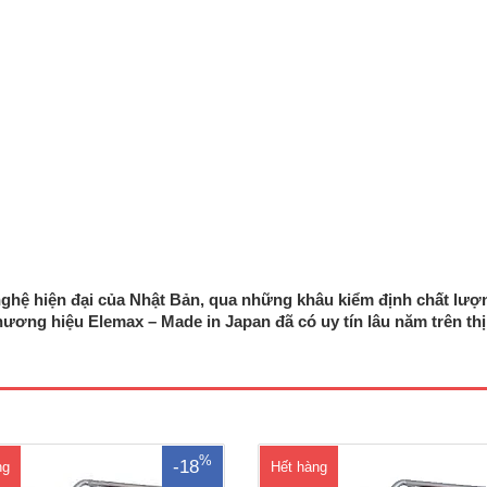
nghệ hiện đại của Nhật Bản, qua những khâu kiểm định chất lượ
phát điện Elemax SV2800S - Đề
Máy phát điện Honda Elemax SV6
ơng hiệu Elemax – Made in Japan đã có uy tín lâu năm trên thị
ộng cơ Sawafuji V210 -Không khí
Máy 1 pha chạy xăngĐộng cơ Saw
át 4 kỳ OHVVòng tua (vòng / phút)
V420Không khí làm mát 4 kỳ OH
ầu phát: SawafujiBảng điều khiển
tua (vòng / phút) 3000Đầu phá
fujiCông suất liên tục (kVA): 2.0
SawafujiBảng điều khiển: Sawafu
VACông suất dự phòng (kVA):
suất liên tục (kVA): 5.0 KVACông s
VABình xăng to: 20 LítCông suất..
phòng (kVA): 5.5Điện ..
%
-18
ng
Hết hàng