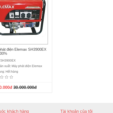
hát điện Elemax SH3900EX
100%
: SH3900EX
ản xuất: Máy phát điện Elemax
rạng: Hết hàng
0.000đ
30.000.000đ
óc khách hàng
Tài khoản của tôi