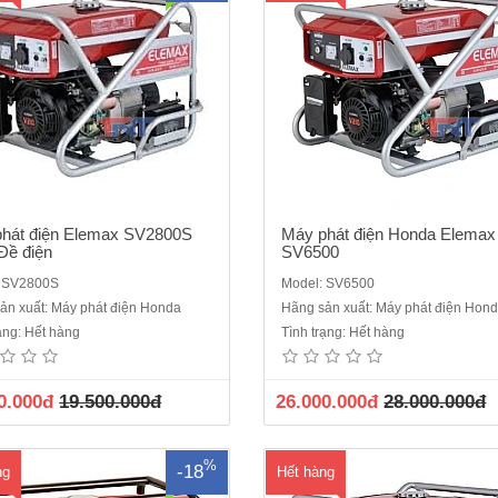
hát điện Elemax SV2800S
Máy phát điện Honda Elemax
Đề điện
SV6500
: SV2800S
Model: SV6500
áy phát điện Honda ELEMAX
Máy phát điện Elemax SV6500 - 
ản xuất: Máy phát điện Honda
Hãng sản xuất: Máy phát điện Hon
600EXS - đề nổĐộng cơ Honda
pha chạy xăng - Đề điệnĐộng 
rạng: Hết hàng
Tình trạng: Hết hàng
0Vòng tua (vòng / phút) 3000Đầu
Sawafuji V420Không khí làm mát 
hát: SawafujiBảng điều khiển
OHVVòng tua (vòng / phút): 300
wafujiCông suất liên tục (kVA):
phát: SawafujiBảng điều khiển
0.000đ
19.500.000đ
26.000.000đ
28.000.000đ
6KVACông suất dự phòng (kVA):
SawafujiCông suất liên tục (kVA):
VAĐiện áp (V):220 VNhiên liệu :
KVACông suất dự phòng (kVA): 5.
XăngBình..
áp (V)..
%
-18
ng
Hết hàng