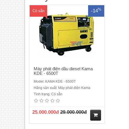
Bảng điều khiển cơ học.Bảo hành 1
nămTần số &nbs..
%
-14
Có sẵn
Máy phát điện dầu diesel Kama
KDE - 6500T
Model: KAMA KDE - 6500T
Hãng sản xuất: Máy phát điện Kama
Tình trạng: Có sẵn
Máy phát điện Honda EZ6500CXS
(5kw)Loại máy Honda GX390Kiểu máy 4
thì, 1 xi lanh, xupap treoDung tích xi lanh
25.000.000đ
29.000.000đ
389 ccĐường kính x hành trình
piston88.0 x 64.0 mmCông suất cực đại
M
theo tiêu chuẩn SAE J1349 (*)8.7 kW