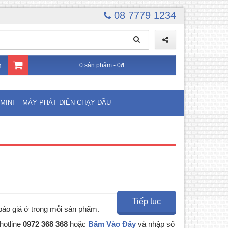
08 7779 1234
n
0 sản phẩm - 0đ
MINI
MÁY PHÁT ĐIỆN CHẠY DẦU
Tiếp tục
báo giá ở trong mỗi sản phẩm.
hotline
0972 368 368
hoặc
Bấm Vào Đây
và nhập số