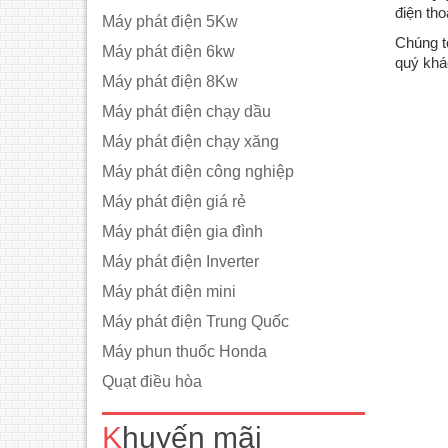
điện tho
Máy phát điện 5Kw
Chúng t
Máy phát điện 6kw
quý khác
Máy phát điện 8Kw
Máy phát điện chạy dầu
Máy phát điện chạy xăng
Máy phát điện công nghiệp
Máy phát điện giá rẻ
Máy phát điện gia đình
Máy phát điện Inverter
Máy phát điện mini
Máy phát điện Trung Quốc
Máy phun thuốc Honda
Là dòng máy phát điện giá rẻ chất lương
tốt phù hợp với người Việt- Công suất
Quạt điều hòa
liên tục: 5 KVA- Công suất cực đại: 5.5
KVA- Nhiên liệu: Diesel- Số pha: 01, Khởi
Khuyến mãi
động: Đề nổ- Có vỏ chống ồn đồng bộ-