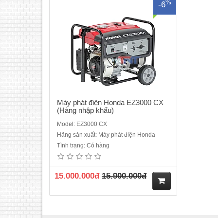
%
-6
ua
hà
ng
Máy phát điện Honda EZ3000 CX
(Hàng nhập khẩu)
Model: EZ3000 CX
Hãng sản xuất: Máy phát điện Honda
Tình trạng: Có hàng
15.000.000đ
15.900.000đ
M