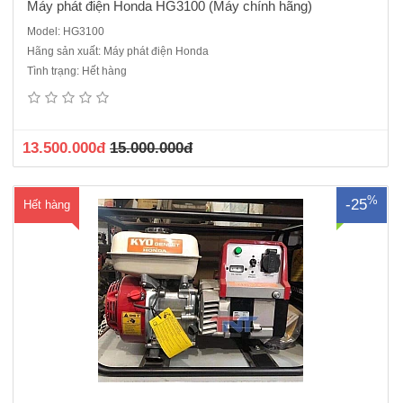
Máy phát điện Honda HG3100 (Máy chính hãng)
Model: HG3100
Hãng sản xuất: Máy phát điện Honda
Máy phát điện Honda KYO THG 2500 ( Honda Chính hãng)Nhà sản
Tình trạng: Hết hàng
xuất: HondaModel động cơ: Honda GX 160- Thái LanCủ phát của
AnhHệ thống khởi động: Mâm giậtHệ thống đánh lửa: C.D.ICông suất
dự phòng: 2 kvaCông suất liên tục: 2.2 KvaSố pha: 1Tần số: 50 HzĐ..
13.500.000đ
15.000.000đ
%
-25
Hết hàng