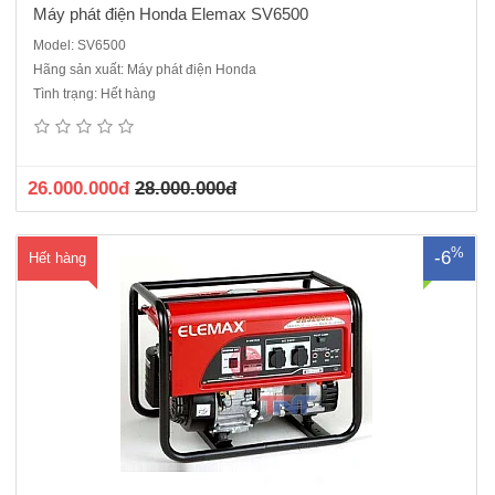
Máy phát điện Honda Elemax SV6500
Model: SV6500
Hãng sản xuất: Máy phát điện Honda
Máy phát điện Honda ELEMAX SH6500EXSĐộng cơ Honda
Tình trạng: Hết hàng
GX340Vòng tua (vòng / phút) 3000Đầu phát: SawafujiBảng điều khiển
SawafujiCông suất liên tục (kVA): 5.0KVACông suất dự phòng (kVA):
5.8 KVAĐiện áp (V): 220 VNhiên liệu: XăngKiểu khởi động Đề
điệnBình ..
26.000.000đ
28.000.000đ
%
-6
Hết hàng