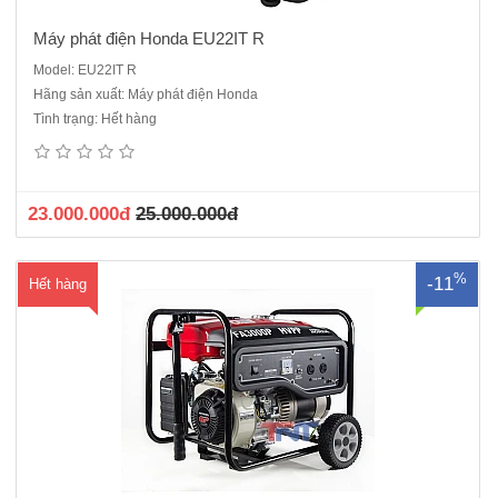
Máy phát điện Honda EU22IT R
Model: EU22IT R
Hãng sản xuất: Máy phát điện Honda
Máy phát điện Honda FA3000P - 2,5KVALoại máy: GP200.Kiểu máy:
Tình trạng: Hết hàng
4 thì, 1 xi lanh, xupap treo.Dung tích xi lanh: 196cc.Đường kính x hành
trình piston: 196cc.Công suất cực đại (đầu phát): 2.5 KVA.Dòng điện
ổn định.Thông số kỹ thuật Loại máy: G..
23.000.000đ
25.000.000đ
%
-11
Hết hàng