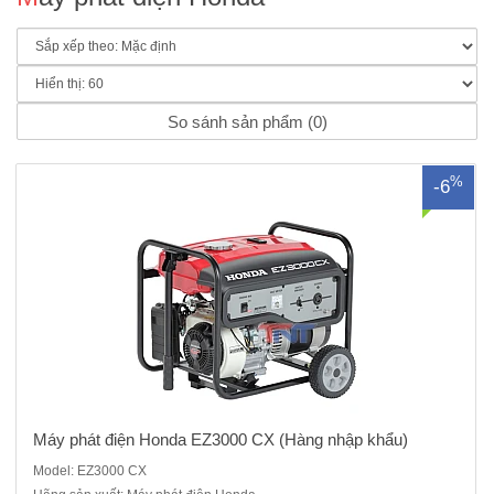
Máy phát điện Honda EZ3000CX Động cơ Honda GP200 Kiểu máy: 4
thì, 1 xi lanh, xupap treo Dung tích xi lanh : 196 cc Đường kính x hành
trình piston : 68.0 x 54.0 mm Công suất cực đại theo tiêu chuẩn SAE
J1349 (*):4.1 kW (5.5 mã..
So sánh sản phẩm (0)
%
-6
Máy phát điện Honda EZ3000 CX (Hàng nhập khẩu)
Model: EZ3000 CX