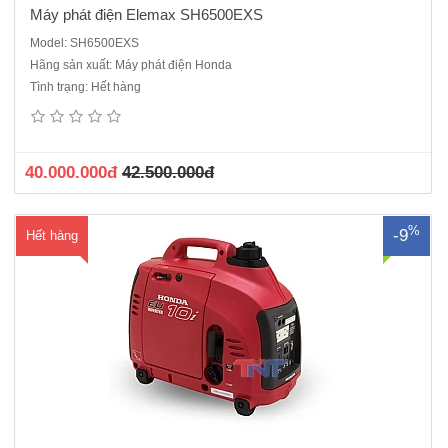
Máy phát điện Elemax SH6500EXS
Model: SH6500EXS
Hãng sản xuất: Máy phát điện Honda
Máy phát điện Honda EU 10i Máy phát điện 1 pha - chạy xăngModel
Tình trạng: Hết hàng
động cơ: GX H50Công suất liên tục: 0.9 kVACông suất tối đa: 1.0
kVATiêu hao nhiên liệu : 0.4 lít/hSố pha máy phát điện: 1 phaKhởi
động: giật nổDung tích bình nhiên liệu:..
40.000.000đ
42.500.000đ
%
-9
Hết hàng