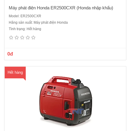
Máy phát điện Honda ER2500CXR (Honda nhập khẩu)
Model: ER2500CXR
Hãng sản xuất: Máy phát điện Honda
Máy phát điện Honda EU 20i tiêu chuẩn EU ( Máy 1 pha - Chạy
Tình trạng: Hết hàng
xăng)Động cơ : Honda GX 100Công suất liên tục 1.6KVA.Công suất
cực đại 2.0KVA.Kiểu khởi động: Bằng tayDung tích bình nhiên liệu :4.1
lítThời gian hoạt động liên tục: 4 giờKiểu máy 4 thì,1 xi..
0đ
Hết hàng