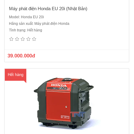
Máy phát điện Honda EU 20i (Nhật Bản)
Model: Honda EU 20i
Hãng sản xuất: Máy phát điện Honda
Máy phát điện Honda EU 30is ( Nhật Bản 3KVA) - Máy 1 pha - chạy
Tình trạng: Hết hàng
xăngĐỘNG CƠ : HONDA GX 200Công suất định mức 2.8KVACông
suất cực đại 3.0KVAKiểu khởi động Bằng tay/điệnDung tích bình
nhiên liệu: 13.0 lítThời gian hoạt động liên tục: 7.1 giờĐộ ồn..
39.000.000đ
Hết hàng