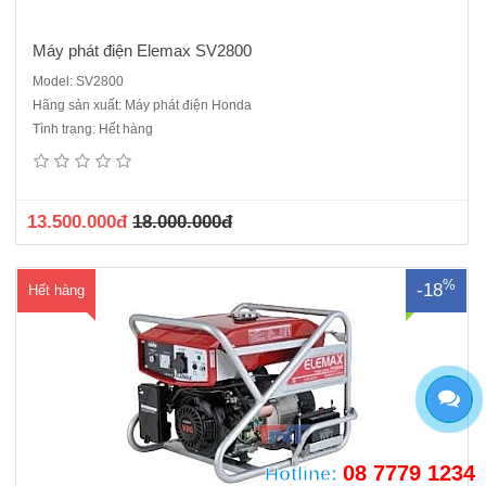
Máy phát điện Elemax SV2800
Model: SV2800
Hãng sản xuất: Máy phát điện Honda
Máy phát điện Elemax SV2800S - Đề điệnĐộng cơ Sawafuji V210 -
Tình trạng: Hết hàng
Không khí làm mát 4 kỳ OHVVòng tua (vòng / phút) 3000Đầu phát:
SawafujiBảng điều khiển SawafujiCông suất liên tục (kVA): 2.0
KVACông suất dự phòng (kVA): 2.3KVABình xăng to: 20 LítCông suất..
13.500.000đ
18.000.000đ
%
-18
Hết hàng
08 7779 1234
Hotline: