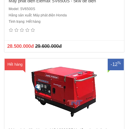
Máy phát điện Elemax SV6500S - 5kw đề điện
Model: SV6500S
Hãng sản xuất: Máy phát điện Honda
Là dòng phát điện gia đình với bình xăng lớn chạy thoải mái nhiều
Tình trạng: Hết hàng
tiếng liên tục, độ ồn thấp, độ bền cao. Phù hợp dùng cho chung cư,
gia đình, công ty nhỏ, cửa hàng ... Xuất xứ: Hữu Toàn - Việt Nam lắp
rápBảo hành 2 năm.Thông số:Model HG160..
28.500.000đ
29.600.000đ
%
-12
Hết hàng