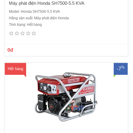
Máy phát điện Honda SH7500-5.5 KVA
Model: Honda SH7500-5.5 KVA
Hãng sản xuất: Máy phát điện Honda
Máy phát điện Honda Elemax SV6500 - Máy 1 pha chạy xăngĐộng
Tình trạng: Hết hàng
cơ Sawafuji V420Không khí làm mát 4 kỳ OHVVòng tua (vòng / phút)
3000Đầu phát: SawafujiBảng điều khiển: SawafujiCông suất liên tục
(kVA): 5.0 KVACông suất dự phòng (kVA): 5.5Điện ..
0đ
%
-7
Hết hàng