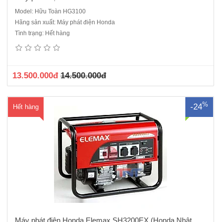
Model: Hữu Toàn HG3100
Hãng sản xuất: Máy phát điện Honda
Máy phát điện ELEMAX SH3200EXĐộng cơ Honda GX160Vòng tua
Tình trạng: Hết hàng
(vòng / phút) 3000Đầu phát : SawafujiBảng điều khiển: SawafujiCông
suất liên tục (kVA): 2.2 KVACông suất dự phòng (kVA): 2.6 KVAĐiện áp
(V): 220 VNhiên liệu: XăngKiểu khởi động Giật nổBín..
13.500.000đ
14.500.000đ
%
-24
Hết hàng
Máy phát điện Honda Elemax SH3200EX (Honda Nhật