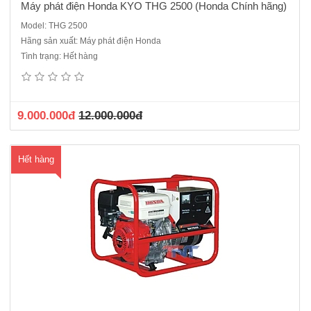
Máy phát điện Honda KYO THG 2500 (Honda Chính hãng)
Model: THG 2500
Hãng sản xuất: Máy phát điện Honda
Máy phát điện 1 pha - Chay xăngĐộng cơ : Honda GX390Công suất
Tình trạng: Hết hàng
max : 6.0 kVACông suất liên tục : 5.5 kVADung tích bình xăng: 6.1
LDung tích dầu bôi trơn: 1.1 LTiêu hao nhiên liệu: 3.0 L/hĐộ ồn (cách
7m): 77 dBHệ thống khởi động: Giật nổTần..
9.000.000đ
12.000.000đ
Hết hàng