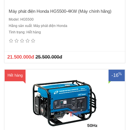
Máy phát điện Honda HG5500-4KW (Máy chính hãng)
Model: HG5500
Hãng sản xuất: Máy phát điện Honda
Xuất xứ: Nhật BảnModel: TPG-3000HMCông suất: 2,0/2,2KVA - 1
Tình trạng: Hết hàng
phaĐộng cơ: Honda (Xăng)Bảo hành: 12 tháng..
21.500.000đ
25.500.000đ
%
-16
Hết hàng