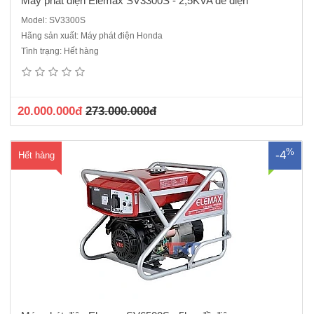
Máy phát điện Elemax SV3300S - 2,5KVA đề điện
Model: SV3300S
Hãng sản xuất: Máy phát điện Honda
Máy phát điện Elemax SV6500 - Máy 1 pha chạy xăng - Đề điệnĐộng
Tình trạng: Hết hàng
cơ Sawafuji V420Không khí làm mát 4 kỳ OHVVòng tua (vòng / phút):
3000Đầu phát: SawafujiBảng điều khiển: SawafujiCông suất liên tục
(kVA): 5.0 KVACông suất dự phòng (kVA): 5.5Điện áp (V)..
20.000.000đ
273.000.000đ
%
-4
Hết hàng