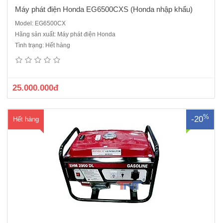
Máy phát điện Honda EG6500CXS (Honda nhập khẩu)
Model: EG6500CX
Hãng sản xuất: Máy phát điện Honda
Máy phát điện Honda EHM 2900DL (Linh kiện lắp của máy của
Tình trạng: Hết hàng
SAWAFUJI JAPAN)Máy phát điện 1 pha - chạy xăngĐộng cơ Honda :
GX160T1VX THAILANDĐầu phát: Từ trường quay, tự kích từ, 2
cựcCông suất liên tục: 2.0 / 2.3 kVACông suất tối đa: 2.2 / 2.5 kV..
25.000.000đ
%
-20
Hết hàng