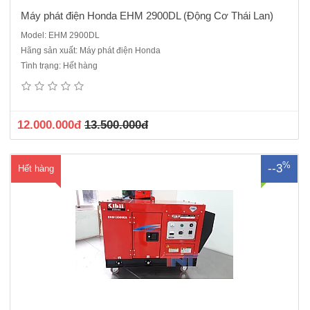
Máy phát điện Honda EHM 2900DL (Động Cơ Thái Lan)
Model: EHM 2900DL
Hãng sản xuất: Máy phát điện Honda
Máy phát điện Honda EKB 12000 ES (8.5KVA) Động cơ Honda GX
Tình trạng: Hết hàng
630 Cụm phát điện : Ý Loại máy có 2 xilanh (2 buồng đốt) khiến giảm
độ ồn Loại 4 thì, supap treo, 2 xilanh, làm mát bằng gió Dung tích
xilanh 628cc Công suất cực..
12.000.000đ
13.500.000đ
%
--3
Hết hàng