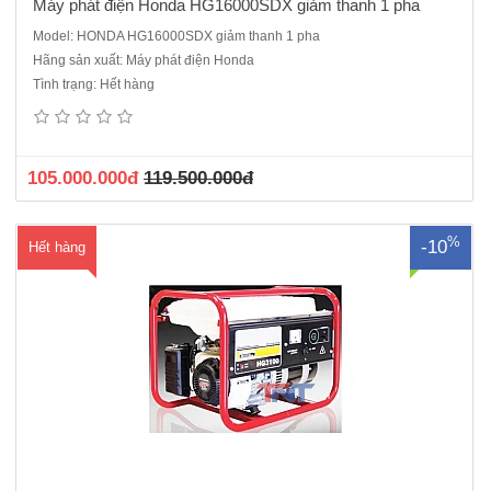
Máy phát điện Honda HG16000SDX giảm thanh 1 pha
Model: HONDA HG16000SDX giảm thanh 1 pha
Hãng sản xuất: Máy phát điện Honda
Máy phát điện công suất 2.3KVA HONDA HG3100- Công suất liên tục:
Tình trạng: Hết hàng
2.0 KVA.- Công suất tối đa: 2.3 KVA.- Động cơ: HONDA GP160- Củ
Phát của Ý- Kiểu điều chỉnh điện áp: Tụ điện.- Tần số: 50Hz/60Hz.-
Điện áp xoay chiều: 220/240V.- Pha: 1- Loại đầu phát: T..
105.000.000đ
119.500.000đ
%
-10
Hết hàng