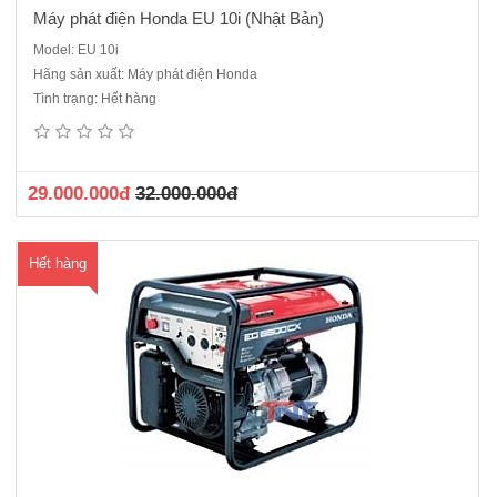
Máy phát điện Honda EU 10i (Nhật Bản)
Model: EU 10i
Hãng sản xuất: Máy phát điện Honda
Phát phát điện 1 pha - Chạy xăngĐộng cơ : Honda GX390H1 (4 thì , 2
Tình trạng: Hết hàng
xi lanh chữ V 90º, xupap treo) 389 cCông suất cực đại: 5.5 KVA Công
suất định mức: 5.0 KVA Kiểu khởi động: Bằng tay, Đề nổDung tích
bình nhiên liệu 25 lítMức tiê..
29.000.000đ
32.000.000đ
Hết hàng