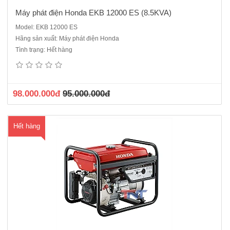
Máy phát điện Honda EKB 12000 ES (8.5KVA)
Model: EKB 12000 ES
Hãng sản xuất: Máy phát điện Honda
Máy phát điện 1 pha - chạy xăngKiểu động cơ: GP160H, 4 thì, 1 xi
Tình trạng: Hết hàng
lanh, xupap treo, Dung tích xi lanh: 163 cm3Công suất cực đại:2.2
KvaCông suất liên tục: 2.0 KVASuất tiêu hao nhiên liệu:
0.5L/kw/hDung tích bình nhiên liệu:14.5LHệ thống khởi động..
98.000.000đ
95.000.000đ
Hết hàng