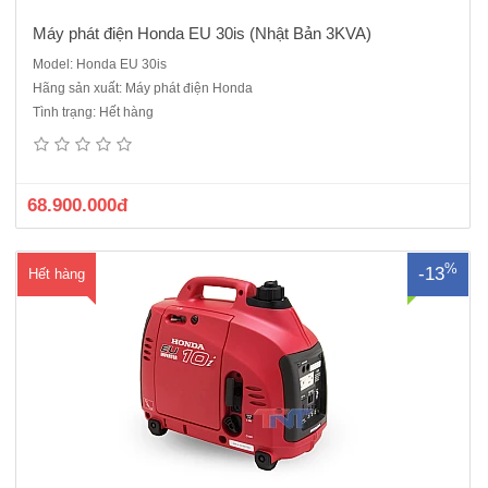
Máy phát điện Honda EU 30is (Nhật Bản 3KVA)
Model: Honda EU 30is
Hãng sản xuất: Máy phát điện Honda
Máy Phát Điện Honda EU10iT1 RR0Loại máy : Honda GXH50Kiểu
Tình trạng: Hết hàng
máy : 4 thì, cam treo, 1 xi lanhDung tích xi lanh : 50 ccĐường kính x
hành trình piston : 41.8 x 36.0 mmCông suất cực đại (động cơ) : 1.32
kW (1.79 mã lực)/ 6000 v/pTỉ số nén : 8.0:1Kiểu đánh ..
68.900.000đ
%
-13
Hết hàng