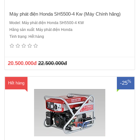
Máy phát điện Honda SH5500-4 Kw (Máy Chính hãng)
Model: Máy phát điện Honda SH5500-4 KW
Hãng sản xuất: Máy phát điện Honda
Máy phát điện Elemax SV2800Động cơ Sawafuji V210 -Không khí làm
Tình trạng: Hết hàng
mát 4 kỳ OHVVòng tua (vòng / phút) 3000Đầu phát: SawafujiBảng
điều khiển SawafujiCông suất liên tục (kVA): 2.0 KVACông suất dự
phòng (kVA): 2.3KVABình xăng to: 20 LítCông suất hoạt động ..
20.500.000đ
22.500.000đ
%
-25
Hết hàng