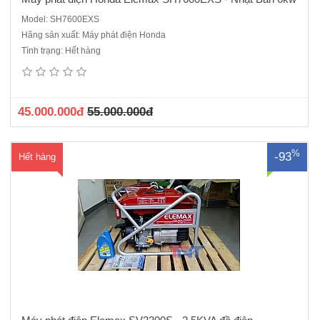
Model: SH7600EXS
Hãng sản xuất: Máy phát điện Honda
Máy phát điện Elemax SV3300S - Đề điệnĐộng cơ Sawafuji V225 -
Tình trạng: Hết hàng
Không khí làm mát 4 kỳ OHVVòng tua (vòng / phút): 3000Đầu phát:
SawafujiBảng điều khiển: SawafujiCông suất liên tục (kVA):
2.5KVACông suất dự phòng (kVA): 2.9KVAĐiện áp (V): 220VNhiên
liệu..
45.000.000đ
55.000.000đ
%
-93
Hết hàng