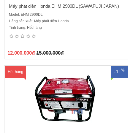
Máy phát điện Honda EHM 2900DL (SAWAFUJI JAPAN)
Model: EHM 2900DL
Hãng sản xuất: Máy phát điện Honda
Máy phát điện Honda EHM 2900DLMáy phát điện 1 pha - chạy
Tình trạng: Hết hàng
xăngĐộng cơ Honda : GX160T1VX THAILANDĐầu phát: Từ trường
quay, tự kích từ, 2 cựcCông suất liên tục: 2.0 / 2.3 kVACông suất tối đa:
2.2 / 2.5 kVATiêu hao nhiên liệu ( L / h ): 0.8 / ..
12.000.000đ
15.000.000đ
%
-11
Hết hàng