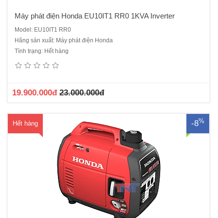
Máy phát điện Honda EU10IT1 RR0 1KVA Inverter
Model: EU10IT1 RR0
Hãng sản xuất: Máy phát điện Honda
Máy phát điện Honda EU20I TR Đây là loại máy phát điện loại Mini
Tình trạng: Hết hàng
xách tay có độ ồn thấp được Honda sản xuất chuyên cung cấp cho thị
trường khó tính nhất thế giới đó là thị trường Châu Âu vì vậy được viết
tắt là EUMáy phát điện Honda EU22I TR Côn..
19.900.000đ
23.000.000đ
%
-8
Hết hàng