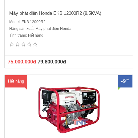
Máy phát điện Honda EKB 12000R2 (8,5KVA)
Model: EKB 12000R2
Hãng sản xuất: Máy phát điện Honda
Xuất xứ: Hữu Toàn - Việt Nam lắp ráp máy chính hãngBảo hành 2
Tình trạng: Hết hàng
năm.Động cơ : Honda Thái Lan GX390 Đầu phát Mecc của ÝSố pha
máy phát điện: Máy phát 1 phaKiểu động cơ của máy phát: Động cơ 4
thì, kiểu OHV, làm mát cưỡng bức bằng gió, 01 xi la..
75.000.000đ
79.800.000đ
%
-9
Hết hàng