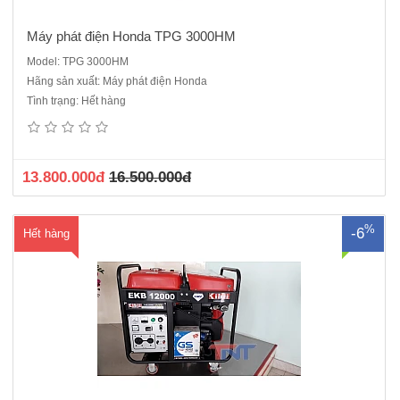
Máy phát điện Honda TPG 3000HM
Model: TPG 3000HM
Hãng sản xuất: Máy phát điện Honda
Máy phát điện Honda EKB 12000 R2 Kiểu Honda GX 630 Đây là loại
Tình trạng: Hết hàng
máy có hai buồng đốt nên giảm được độ ồn Loại 4 thì, supap treo, 2
xilanh, làm mát bằng gió Dung tích xilanh 630 cc Công suất cực đại
20.8 mã lực/3600 v/p Ki..
13.800.000đ
16.500.000đ
%
-6
Hết hàng